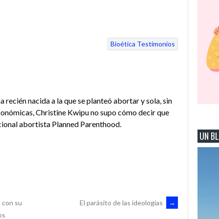
Bioética Testimonios
In
tsApp
 recién nacida a la que se planteó abortar y sola, sin
económicas, Christine Kwipu no supo cómo decir que
acional abortista Planned Parenthood.
UN BL
In
tsApp
 con su
El parásito de las ideologías
→
os