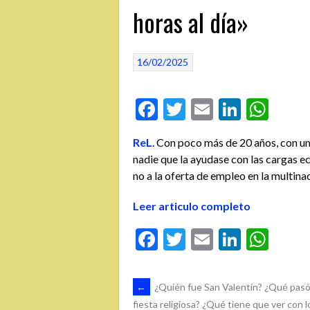
horas al día»
16/02/2025
Facebook
Twitter
Email
Linked
Wha
ReL
. Con poco más de 20 años, con una
nadie que la ayudase con las cargas 
no a la oferta de empleo en la multin
Leer articulo completo
Facebook
Twitter
Email
Linked
Wha
NAVEGACIÓN
←
¿Quién fue San Valentín? ¿Qué pasó
fiesta religiosa? ¿Qué tiene que ver con l