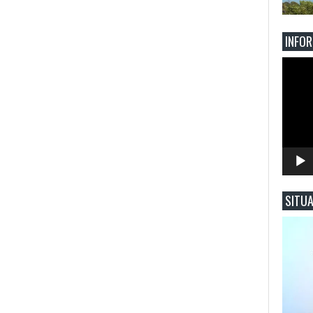
INFO
Reprod
de
vídeo
SITUA