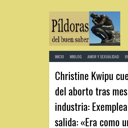
Saltar
al
contenido
INICIO
MIBLOG
AMOR Y SEXUALIDAD
B
Christine Kwipu cu
del aborto tras mes
industria: Exemplea
salida: «Era como 